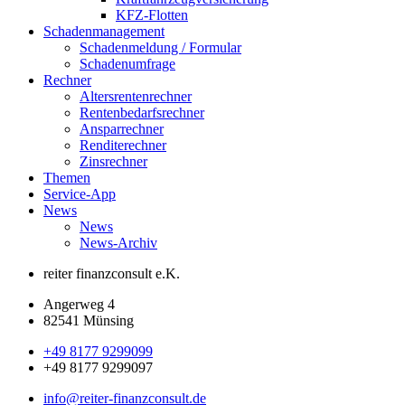
KFZ-Flotten
Schadenmanagement
Schadenmeldung / Formular
Schadenumfrage
Rechner
Altersrentenrechner
Rentenbedarfsrechner
Ansparrechner
Renditerechner
Zinsrechner
Themen
Service-App
News
News
News-Archiv
reiter finanzconsult e.K.
Angerweg 4
82541 Münsing
+49 8177 9299099
+49 8177 9299097
info@reiter-finanzconsult.de